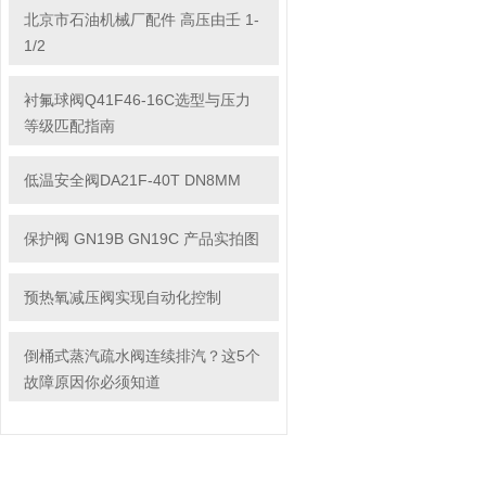
北京市石油机械厂配件 高压由壬 1-
1/2
衬氟球阀Q41F46-16C选型与压力
等级匹配指南
低温安全阀DA21F-40T DN8MM
保护阀 GN19B GN19C 产品实拍图
预热氧减压阀实现自动化控制
倒桶式蒸汽疏水阀连续排汽？这5个
故障原因你必须知道