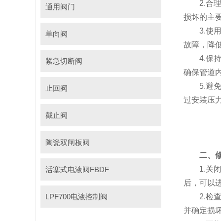
2.合理
通用阀门
损坏的主
3.使用
单向阀
故障，降
4.保持
紧急切断阀
确保管道
5.避免
止回阀
过安装压
截止阀
陶瓷双闸板阀
二、
1.关闭
活塞式电液阀FBDF
后，可以
LPF700电液控制阀
2.检查
并确定损