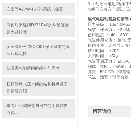
3.手动控制电磁阀(按下
安全阀A27W-16T的调试与保养
4.阀门安装方向:高进低
燃气电磁动紧急切断阀 O
压力等级： 1.6/4.0Mpa
涡轮对夹蝶阀D371F46的常见泄漏
气缸工作压力： ≤2.0Mp
原因及排除
使用温度 ：-40~+80℃
气缸使用介质： 氮气`
使用介质：天然气，液
安全阀SFA-22C300T保证弹簧的寿
熔闭时间： ±70℃
命和稳定性
关闭时间： ≤5秒
气缸开启压力： ≥0.3-0.
阀体：铸刚，不锈钢。304,
低温紧急切断阀的维护与保养
弹簧：50CrVA（弹簧
气缸，活塞：球墨铸铁
杠杆浮球式疏水阀的结构特点及工
作原理介绍
单向止回阀安装与日常使用操作要
留言询价
点说明