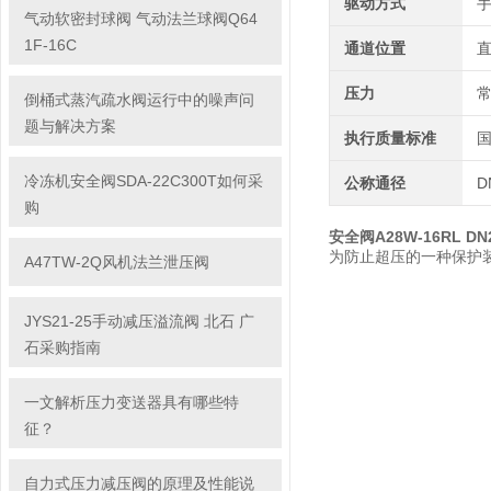
驱动方式
气动软密封球阀 气动法兰球阀Q64
1F-16C
通道位置
压力
倒桶式蒸汽疏水阀运行中的噪声问
题与解决方案
执行质量标准
冷冻机安全阀SDA-22C300T如何采
公称通径
D
购
安全阀A28W-16RL DN2
为防止超压的一种保护
A47TW-2Q风机法兰泄压阀
JYS21-25手动减压溢流阀 北石 广
石采购指南
一文解析压力变送器具有哪些特
征？
自力式压力减压阀的原理及性能说