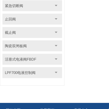
紧急切断阀
止回阀
截止阀
陶瓷双闸板阀
活塞式电液阀FBDF
LPF700电液控制阀