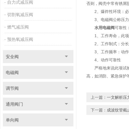
自力式减压阀
否则，阀壳中常有锈屑
2、爆炸性环境：必须
切割氧减压阀
3、电磁阀公称压力
燃气减压阀
水用电磁阀
可靠性
1、工作寿命，此项不
预热氧减压阀
2、工作制式：分长期
3、工作频率：动作频
安全阀
4、动作可靠性
严格地来说此项试验尚
电磁阀
高，如消防、紧急保护
调节阀
上一篇：
一文解析压
通用阀门
下一篇：
成波纹管截
单向阀