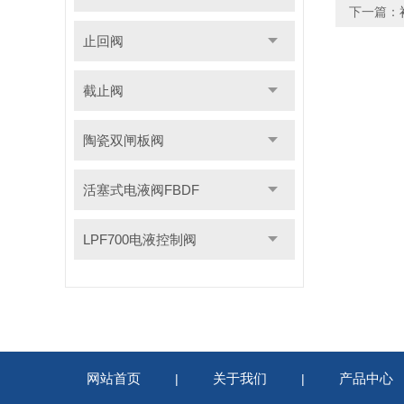
下一篇：
止回阀
截止阀
陶瓷双闸板阀
活塞式电液阀FBDF
LPF700电液控制阀
网站首页
关于我们
产品中心
|
|