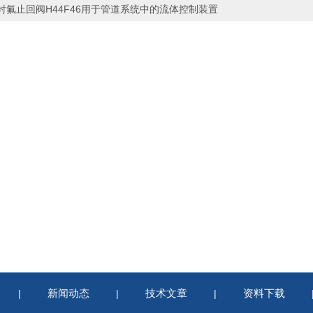
衬氟止回阀H44F46用于管道系统中的流体控制装置
新闻动态
技术文章
资料下载
|
|
|