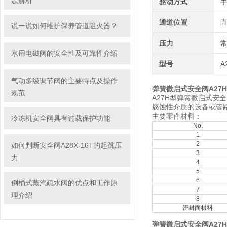
题解析
驱动方式
通道位置
说一说如何维护保养管道阻火器？
压力
水用电磁阀的安全性及可靠性介绍
型号
A
气动多级调节阀的主要特点及操作
弹簧微启式安全阀A27H
规范
A27H型弹簧微启式安
腐蚀性介质的设备或管
主要零件材料：
冷冻机安全阀具有过载保护功能
No.
1
2
如何判断安全阀A28X-16T的起跳压
3
力
4
5
6
倒桶式蒸汽疏水阀的优点和工作原
7
理介绍
8
密封面材料
弹簧微启式安全阀A27H