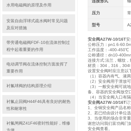
连接形式
水用电磁阀的原理及作用
压力
安装自由浮球式疏水阀时常见问题
型号
A
及应对措施
安全阀A27W-10/16T
安
带旁通电磁阀FDF-10在流体控制过
公称压力：pn1.6-60.0
程中起着重要的作用
工作温度：-400-450℃
公称通径：dn10-400m
连接方式:法兰，螺纹，
电动调节阀在流体控制方面发挥了
材质：304，316，30
设置安全阀时应注意以
重要作用
（1）容器内有气、液
（2）安全阀用于泄放
衬氟球阀的结构原理介绍
（3）一般安全阀可就
备、容器的安全阀放空
（4）当安全阀入口有
衬氟止回阀H44F46具有良好的耐热
安全阀A27W-10/16T
订
1、全铜安全阀产品名称
性和耐寒性
2、若已经由设计单位
3、当使用的场合非常
衬氟闸阀Z41F46密封性能好，维修
谢您访问我们富功阀门
安全阀查看。
方便