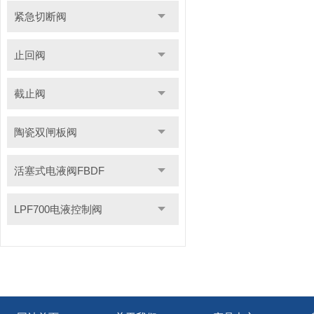
紧急切断阀
止回阀
截止阀
陶瓷双闸板阀
活塞式电液阀FBDF
LPF700电液控制阀