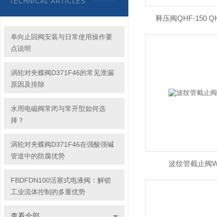
TECHNICAL ARTICLES
释压阀QHF-150 Q
单向止回阀安装与日常使用操作要
点说明
涡轮对夹蝶阀D371F46的常见泄漏
原因及排除
水用电磁阀常闭与常开型如何选
择？
涡轮对夹蝶阀D371F46在强酸强碱
管道中的防腐优势
波纹管截止阀WJ1
FBDFDN100活塞式电液阀：解锁
工业流体控制的多重优势
查看全部