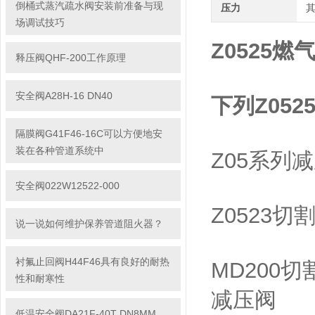
倒桶式蒸汽疏水阀安装前准备与现
压力
场调试技巧
Z0525燃
释压阀QHF-200工作原理
安全阀A28H-16 DN40
下列Z052
隔膜阀G41F46-16C可以方便地安
装在各种管道系统中
Z05系列
安全阀022W12522-000
Z0523
说一说如何维护保养管道阻火器？
衬氟止回阀H44F46具有良好的耐热
MD200切
性和耐寒性
减压阀
低温安全阀DA21F-40T DN8MM