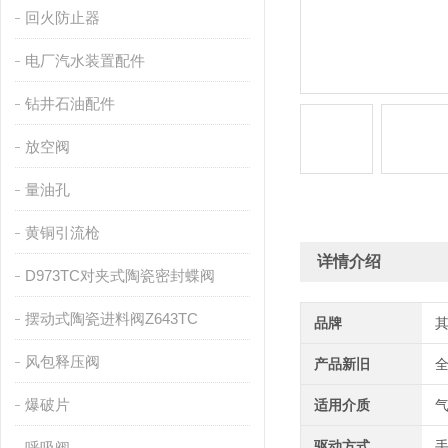
回火防止器
电厂汽水装置配件
钻井石油配件
放空阀
量油孔
黄铜引流枪
详情介绍
D973TC对夹式陶瓷密封蝶阀
摆动式陶瓷进料阀Z643TC
品牌
风包释压阀
产品新旧
爆破片
适用介质
驱动方式
呼吸阀