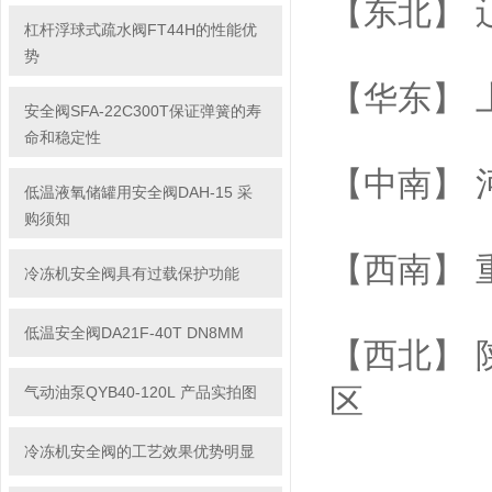
【东北】 
杠杆浮球式疏水阀FT44H的性能优
势
【华东】 
安全阀SFA-22C300T保证弹簧的寿
命和稳定性
【中南】 
低温液氧储罐用安全阀DAH-15 采
购须知
【西南】 
冷冻机安全阀具有过载保护功能
低温安全阀DA21F-40T DN8MM
【西北】 
区
气动油泵QYB40-120L 产品实拍图
冷冻机安全阀的工艺效果优势明显