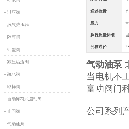
通道位置
泄压阀
压力
氮气减压器
执行质量标准
隔膜阀
公称通径
2
针型阀
减压溢流阀
气动油泵 北石
当电机不
疏水阀
富功阀门
取样阀
自动卸荷式启动阀
公司系列
止回阀
气动油泵