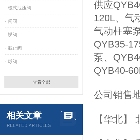
供应QYB4
梭式泄压阀
120L、气
闸阀
气动柱塞泵、
蝶阀
QYB35-
截止阀
泵、QYB4
球阀
QYB40-
查看全部
公司销售
相关文章
【华北】 
RELATED ARTICLES