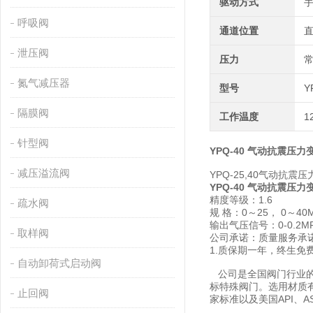
驱动方式
呼吸阀
通道位置
泄压阀
压力
氮气减压器
型号
Y
隔膜阀
工作温度
1
针型阀
YPQ-40 气动抗震压力
减压溢流阀
YPQ-25,40气动
YPQ-40 气动抗震压力
精度等级：1.6
疏水阀
规 格：0～25， 0～40
输出气压信号：0-0.2M
取样阀
公司承诺：质量服务承
1.质保期一年，终生免
自动卸荷式启动阀
公司是全国阀门行业的
标特殊阀门。选用材质
止回阀
家标准以及美国API、A