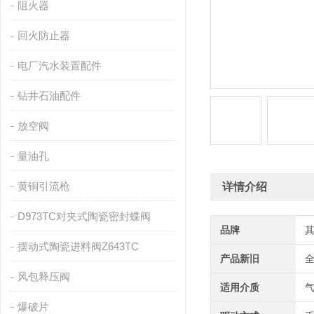
阻火器
回火防止器
电厂汽水装置配件
钻井石油配件
放空阀
量油孔
黄铜引流枪
详情介绍
D973TC对夹式陶瓷密封蝶阀
品牌
摆动式陶瓷进料阀Z643TC
产品新旧
风包释压阀
适用介质
爆破片