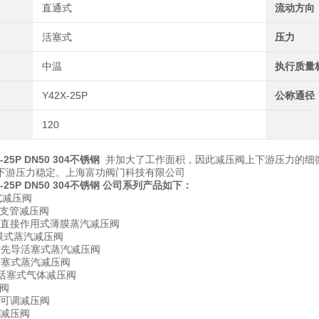
直通式
流动方向
活塞式
压力
中温
执行质量
Y42X-25P
公称通径
120
25P DN50 304不锈钢
并加大了工作面积，因此减压阀上下游压力的细
下游压力稳定。上海富功阀门科技有限公司
-25P DN50 304不锈钢 公司系列产品如下：
式减压阀
钢支管减压阀
螺纹直接作用式薄膜蒸汽减压阀
薄膜式蒸汽减压阀
螺纹先导活塞式蒸汽减压阀
活塞式蒸汽减压阀
导活塞式气体减压阀
压阀
式可调减压阀
式减压阀