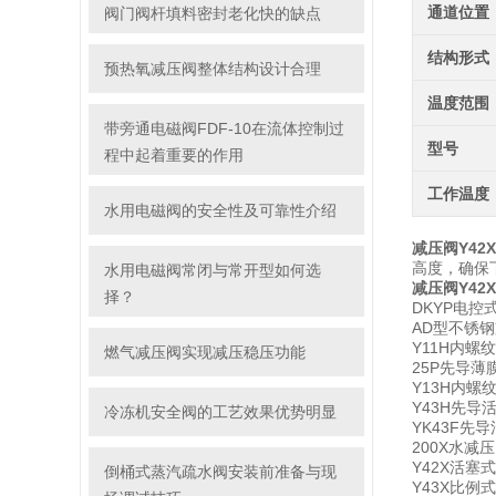
通道位置
阀门阀杆填料密封老化快的缺点
结构形式
预热氧减压阀整体结构设计合理
温度范围
带旁通电磁阀FDF-10在流体控制过
型号
程中起着重要的作用
工作温度
水用电磁阀的安全性及可靠性介绍
减压阀Y42X-
高度，确保
水用电磁阀常闭与常开型如何选
减压阀Y42X
择？
DKYP电控
AD型不锈
Y11H内
燃气减压阀实现减压稳压功能
25P先导
Y13H内
Y43H先导
冷冻机安全阀的工艺效果优势明显
YK43F先
200X水减
Y42X活塞
倒桶式蒸汽疏水阀安装前准备与现
Y43X比例