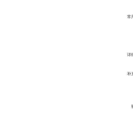
常
详
补