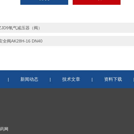
ZJD9氧气减压器（阀）
安全阀AK28H-16 DN40
新闻动态
技术文章
资料下载
|
|
|
药网