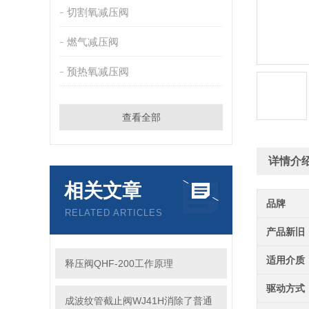
切割氧减压阀
燃气减压阀
预热氧减压阀
查看全部
详情介
相关文章
品牌
RELATED ARTICLES
产品新旧
适用介质
释压阀QHF-200工作原理
驱动方式
成波纹管截止阀WJ41H消除了普通