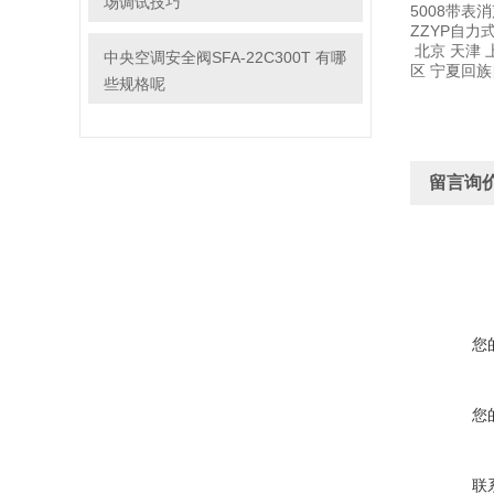
场调试技巧
5008带表
ZZYP自力
北京 天津 
中央空调安全阀SFA-22C300T 有哪
区 宁夏回
些规格呢
留言询
您
您
联