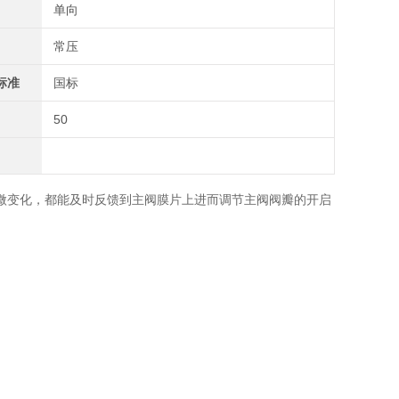
单向
常压
标准
国标
50
微变化，都能及时反馈到主阀膜片上进而调节主阀阀瓣的开启