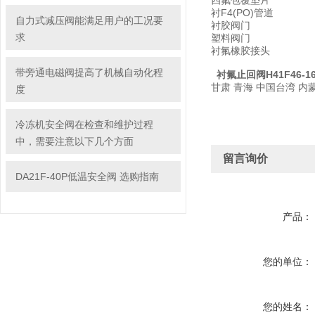
四氟包覆垫片
衬F4(PO)管道
自力式减压阀能满足用户的工况要
衬胶阀门
求
塑料阀门
衬氟橡胶接头
带旁通电磁阀提高了机械自动化程
衬氟止回阀H41F46-1
甘肃 青海 中国台湾 
度
冷冻机安全阀在检查和维护过程
中，需要注意以下几个方面
留言询价
DA21F-40P低温安全阀 选购指南
产品：
您的单位：
您的姓名：