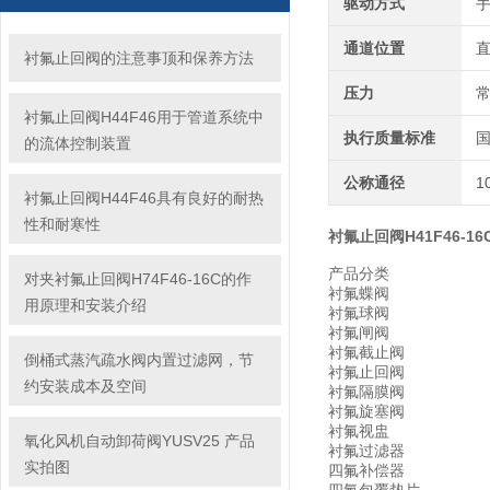
驱动方式
通道位置
衬氟止回阀的注意事顶和保养方法
压力
衬氟止回阀H44F46用于管道系统中
执行质量标准
的流体控制装置
公称通径
1
衬氟止回阀H44F46具有良好的耐热
性和耐寒性
衬氟止回阀H41F46-16
产品分类
对夹衬氟止回阀H74F46-16C的作
衬氟蝶阀
用原理和安装介绍
衬氟球阀
衬氟闸阀
衬氟截止阀
倒桶式蒸汽疏水阀内置过滤网，节
衬氟止回阀
约安装成本及空间
衬氟隔膜阀
衬氟旋塞阀
衬氟视盅
氧化风机自动卸荷阀YUSV25 产品
衬氟过滤器
实拍图
四氟补偿器