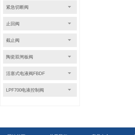
紧急切断阀
止回阀
截止阀
陶瓷双闸板阀
活塞式电液阀FBDF
LPF700电液控制阀