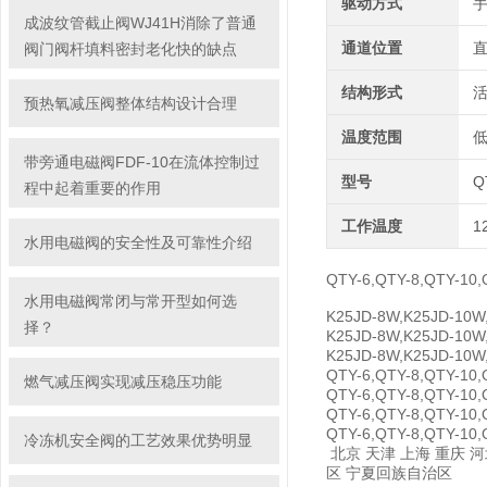
驱动方式
成波纹管截止阀WJ41H消除了普通
通道位置
阀门阀杆填料密封老化快的缺点
结构形式
预热氧减压阀整体结构设计合理
温度范围
带旁通电磁阀FDF-10在流体控制过
型号
Q
程中起着重要的作用
工作温度
1
水用电磁阀的安全性及可靠性介绍
QTY-6,QTY-8,QTY-
水用电磁阀常闭与常开型如何选
K25JD-8W,K25JD-1
择？
K25JD-8W,K25JD-1
K25JD-8W,K25JD-1
QTY-6,QTY-8,QTY-
燃气减压阀实现减压稳压功能
QTY-6,QTY-8,QTY-
QTY-6,QTY-8,QTY-
QTY-6,QTY-8,QTY-
冷冻机安全阀的工艺效果优势明显
北京 天津 上海 重庆 河
区 宁夏回族自治区