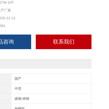
27W-10T
生产厂家
025-12-13
381
品咨询
联系我们
国产
中型
碳钢,铸铜
外螺纹