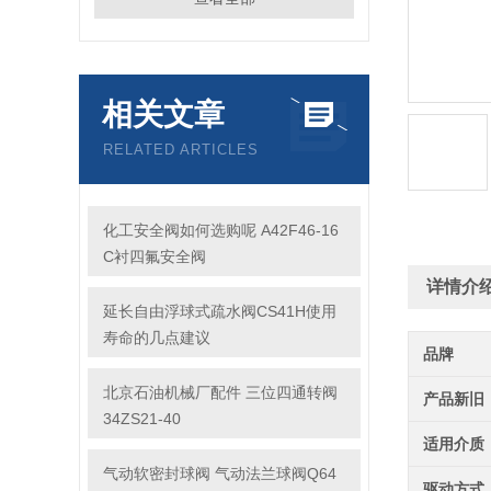
相关文章
RELATED ARTICLES
化工安全阀如何选购呢 A42F46-16
C衬四氟安全阀
详情介
延长自由浮球式疏水阀CS41H使用
寿命的几点建议
品牌
北京石油机械厂配件 三位四通转阀
产品新旧
34ZS21-40
适用介质
气动软密封球阀 气动法兰球阀Q64
驱动方式