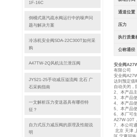
1F-16C
通道位置
倒桶式蒸汽疏水阀运行中的噪声问
压力
题与解决方案
执行质量
冷冻机安全阀SDA-22C300T如何采
购
公称通径
A47TW-2Q风机法兰泄压阀
安全阀A27W
有限公司
安全阀A27
JYS21-25手动减压溢流阀 北石 广
达到预定值
自动关闭，
石采购指南
2、本产品
3、本产品
一文解析压力变送器具有哪些特
4、本产品使
5、本产品使
征？
6、本厂可
A27W-10T
自力式压力减压阀的原理及性能说
7、本公司通
北京 天津 
明
区 宁夏回