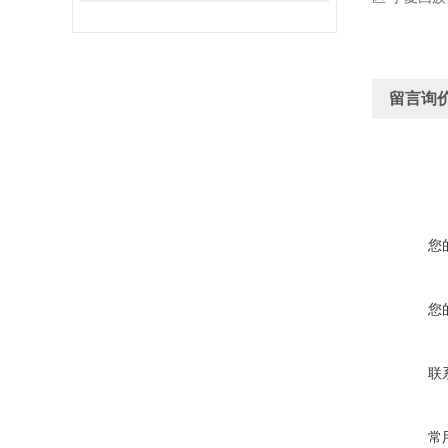
留言询
您
您
联
常