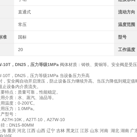
直通式
流动方向
常压
温度范围
标准
国标
型号
20
工作温度
-10T，DN25，压力等级1MPa
阀体材质：铸铁、黄铜等。安全阀是受压
W-10T，DN25，压力等级1MPa 当设备压力升高
时，安全阀自动开启泄压，防止设备压力继续升高。当压力降低到规定值
阻止设备内介质流失。
主要特点：质量可靠，性能稳定。
使用介质：水、蒸汽、油品等。
用温度：0-200℃。
用压力：1.0MPa。
生产型号：
，A27H-10K，A27T-10，A27W-10
径：DN15-80MM
上海 重庆 河北 江西 山西 辽宁 吉林 黑龙江 江苏 山东 河南 湖北 湖南 
族自治区