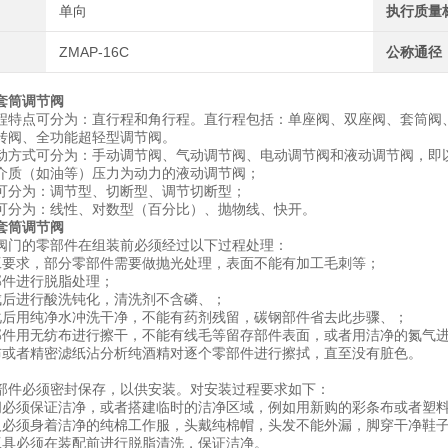
单向
执行质量
ZMAP-16C
公称通径
套筒调节阀
程特点可分为：直行程和角行程。直行程包括：单座阀、双座阀、套筒阀
转阀、全功能超轻型调节阀。
动方式可分为：手动调节阀、气动调节阀、电动调节阀和液动调节阀，即
介质（如油等）压力为动力的液动调节阀；
可分为：调节型、切断型、调节切断型；
可分为：线性、对数型（百分比）、抛物线、快开。
套筒调节阀
阀门的零部件在组装前必须经过以下过程处理：
工要求，部分零部件需要做抛光处理，表面不能有加工毛刺等；
部件进行脱脂处理；
成后进行酸洗钝化，清洗剂不含磷、；
化后用纯净水冲洗干净，不能有药剂残留，碳钢部件省去此步骤、；
部件用无纺布进行擦干，不能有线毛等留存部件表面，或者用洁净的氮气
布或者精密滤纸沾分析纯酒精对逐个零部件进行擦拭，直至没有脏色。
部件必须密封保存，以供安装。对安装过程要求如下：
间必须保证洁净，或者搭建临时的洁净区域，例如用新购的彩条布或者塑
人必须身着洁净的纯棉工作服，头戴纯棉帽，头发不能外漏，脚穿干净鞋
工具必须在装配前进行脱脂清洗，保证洁净。