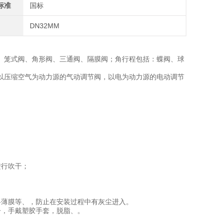
标准
国标
DN32MM
、笼式阀、角形阀、三通阀、隔膜阀；角行程包括：蝶阀、球
以压缩空气为动力源的气动调节阀，以电为动力源的电动调节
进行吹干；
料薄膜等、，防止在安装过程中有灰尘进入。
子，手戴塑胶手套，脱脂、。