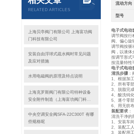
相关文章
流动方向
RELATED ARTICLES
型号
电子式电动
上海贝亭阀门有限公司 上海富功阀
调节阀按行
门科技有限公司
阀、偏心旋
调节阀按驱
阀，以液体
安装自由浮球式疏水阀时常见问题
按调节形式
及应对措施
按流量特性
电子式电动
清洗步骤
：
水用电磁阀的原理及特点说明
1、根据加
2、所有零
3、脱脂完
上海克罗斯阀门有限公司特种设备
4、酸洗钝
安全附件制造（上海富功阀门科技
5、逐个零
6、用无纺
有限公司）
装配要求
：
中央空调安全阀SFA-22C300T 有哪
清洗干净的
些规格呢
1、安装车
2、装配工
3、装配用