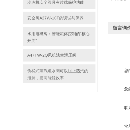
冷冻机安全阀具有过载保护功能
安全阀A27W-16T的调试与保养
留言询
水用电磁阀：智能流体控制的“核心
开关”
A47TW-2Q风机法兰泄压阀
您
倒桶式蒸汽疏水阀可以阻止蒸汽的
泄漏，提高能源效率
您
联
常