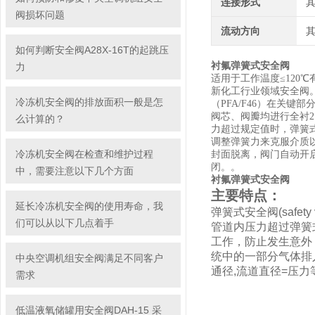
连接形式
阀损坏问题
流动方向
如何判断安全阀A28X-16T的起跳压
衬氟弹簧式安全阀
力
适用于工作温度≤
120
℃
新化工行业领域安全阀
冷冻机安全阀的排放面积一般是怎
（
PFA/F46
）在关键部
阀芯、阀瓣均进行全衬
2
么计算的？
力超过规定值时，弹簧
调整弹簧力来克服介质
冷冻机安全阀在检查和维护过程
封面脱离，阀门自动开
闭。。
中，需要注意以下几个方面
衬氟弹簧式安全阀
主要特点：
延长冷冻机安全阀的使用寿命，我
弹簧式安全阀
(safety
们可以从以下几点着手
管道内压力超过弹簧
工作，防止发生意外
统中的一部分气体排
中央空调机组安全阀满足不同客户
通径
,
流道直径
=
压力
需求
低温液氧储罐用安全阀DAH-15 采