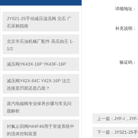
详细地址：
JYS21-25手动减压溢流阀 北石 广
石采购指南
补充说明：
北京市石油机械厂配件 高压由壬 1-
1/2
验证码：
减压阀YK43X-16P YK43F-16P
减压阀Y42X-64C Y42X-16P 法兰
连接是凹面还是凸面？
蒸汽电磁阀专业保养步骤与常见问
题解析
上一篇：
JYF-I，JYF
衬氟止回阀H44F46用于管道系统中
下一篇：
JYS21-2
的流体控制装置