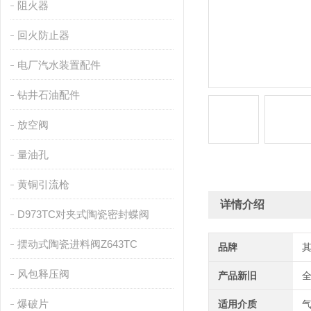
阻火器
回火防止器
电厂汽水装置配件
钻井石油配件
放空阀
量油孔
黄铜引流枪
详情介绍
D973TC对夹式陶瓷密封蝶阀
摆动式陶瓷进料阀Z643TC
品牌
风包释压阀
产品新旧
爆破片
适用介质