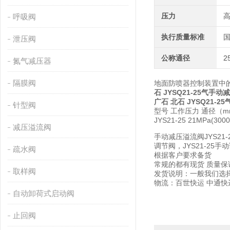
压力
呼吸阀
执行质量标准
泄压阀
公称通径
2
氮气减压器
隔膜阀
地面防喷器控制装置中的作
石 JYSQ21-25气手
广石 北石 JYSQ21-
针型阀
型号 工作压力 通径（m
JYS21-25 21MPa(3000p
减压溢流阀
手动减压溢流阀JYS21-2
调节阀，JYS21-25手
疏水阀
根据客户要求备货
常规的都有现货 质量保
取样阀
发货说明：一般我们选
物流：百世快运 中通快
自动卸荷式启动阀
止回阀