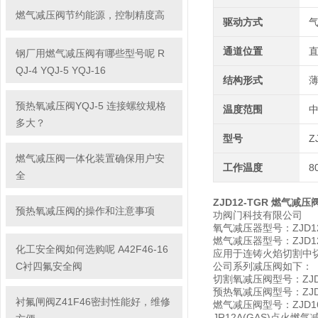
燃气减压阀节约能源，控制精度高
驱动方式
通道位置
钢厂用燃气减压阀有哪些型号呢 R
QJ-4 YQJ-5 YQJ-16
结构形式
预热氧减压阀YQJ-5 连接螺纹规格
温度范围
多大？
型号
Z
燃气减压阀一体化装置确保用户安
工作温度
8
全
ZJD12-TGR 燃气减压
预热氧减压阀的操作和注意事项
功阀门科技有限公司
氧气减压器型号：ZJD12
燃气减压器型号：ZJD12
化工安全阀如何选购呢 A42F46-16
应用于连铸火焰切割中
C衬四氟安全阀
公司系列减压阀如下：
切割氧减压阀型号：ZJD16-
预热氧减压阀型号：ZJD16-
衬氟闸阀Z41F46密封性能好，维修
燃气减压阀型号：ZJD16-R
JR12A(GAS)点火燃