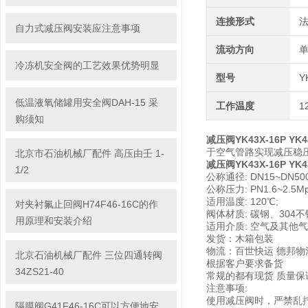
连接形式
自力式减压阀安装应注意事项
流动方向
冷冻机安全阀的工艺效果优势明显
型号
Y
低温液氧储罐用安全阀DAH-15 采
工作温度
1
购须知
减压阀YK43X-16P YK4
于空气管路实现减压稳
北京市石油机械厂配件 高压由壬 1-
减压阀YK43X-16P YK4
1/2
公称通径: DN15~DN500
公称压力: PN1.6~2.5Mp
适用温度: 120℃;
对夹衬氟止回阀H74F46-16C的作
阀体材质: 碳钢、304不
用原理和安装介绍
适用介质: 空气及其他气
发货：木箱包装
物流：百世快运 德邦物
北京石油机械厂配件 三位四通转阀
根据客户要求备货
34ZS21-40
常规的都有现货 质量保
注意事项:
使用减压阀时，严禁乱
隔膜阀G41F46-16C可以方便地安