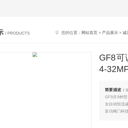
示
您的位置：
网站首页
>
产品展示
>
减
/ PRODUCTS
GF8
4-32M
简要描述：
减
GF9共9种
全自动恒流减压
富功阀门科