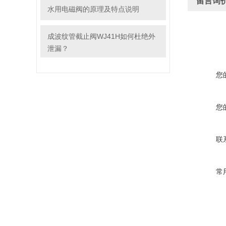
留言询
水用电磁阀的原理及特点说明
成波纹管截止阀WJ41H如何杜绝外
泄漏？
您
您
联
常