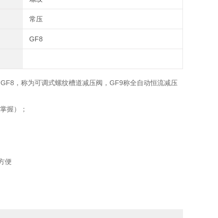
常压
GF8
型为GF8，称为可调式螺纹槽道减压阀，GF9称全自动恒流减压
好掌握）；
方便