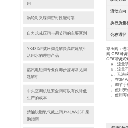
用
流动方向
涡轮对夹蝶阀密封性能可靠
执行质量
自力式减压阀与调节阀的主要区别
公称通径
YK43X/F减压阀是解决高层建筑生
减压阀：进口
阀
GF8可调
活用水的理想产品
GF8可调式
a．流量调
b．流量不
蒸汽电磁阀专业保养步骤与常见问
c．无法获取
题解析
。在3MPa
。调节手柄
。使用安
中央空调机组安全阀可以有效降低
。使用寿命
生产的成本
禁油脱脂氧气截止阀JY41W-25P 采
购指南