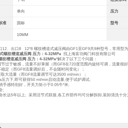
单向
压力
标准
国标
型号
10MM
12、出口8 12*8 螺纹槽道式减压阀由GF1至GF9共9种型号，常用
式螺纹槽道减压阀 压力：4-32MPa
找上海富功阀门科技有限公司
螺纹槽道减压阀 压力：4-32MPa
*解决了以下三个问题：
节过于敏感，流量不好掌握（而GF8在720度范围内旋转可调，流量很
稳定（而GF8流量调好后，不会随时间变化）；
大流量（而GF8流量调节可达3500 ml/min）；
压力下,即可获得50 ml/min启动流量,便于试炉调试;
手感特别好，开关力矩小于0.05牛*米;
全;
长达5年以上; 采用活节式联接,各工作部件均可分解拆卸,装卸清洗十分