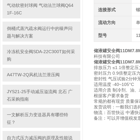
气动软密封球阀 气动法兰球阀Q64
连接形式
1F-16C
流动方向
倒桶式蒸汽疏水阀运行中的噪声问
型号
1
题与解决方案
储液罐安全阀11DM7.8MN
冷冻机安全阀SDA-22C300T如何采
科技有限公司
购
储液罐安全阀11DM7.8MN
排放压力 ≤1.1倍整定压
密封压力 0.9倍整定压
A47TW-2Q风机法兰泄压阀
密封性 气压试验2分钟无
适用温度 -40~105°C
适用介质 制冷剂、油、
JYS21-25手动减压溢流阀 北石 广
根据客户要求备货
石采购指南
常规的都有现货 质量保
发货说明：一般我们选
物流：百世快运 中通
一文解析压力变送器具有哪些特
备注：可以开增值税发票
征？
自力式压力减压阀的原理及性能说