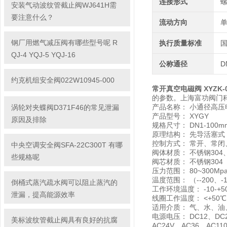
连接形式
安装气动波纹管截止阀WJ641H需
要注意什么？
流动方向
钢厂用燃气减压阀有哪些型号呢 R
执行质量标准
QJ-4 YQJ-5 YQJ-16
公称通径
D
约克机组安全阀022W10945-000
常开真空电磁阀 XYZK-
的参数。上海富功阀门
产品名称： 小通径高压
涡轮对夹蝶阀D371F46的常见泄漏
产品型号： XYGY
原因及排除
规格尺寸： DN1-100m
原理结构： 先导活塞式
控制方式： 常开、常闭
中央空调安全阀SFA-22C300T 有哪
阀体材质： 不锈钢304、
些规格呢
阀芯材质： 不锈钢304
压力范围： 80~300Mp
温度范围： （--200、-1
倒桶式蒸汽疏水阀可以阻止蒸汽的
工作环境温度： -10-+50
泄漏，提高能源效率
线圈工作温度： <+50℃
适用介质： 气、水、
电源电压： DC12、DC2
美标波纹管截止阀具有良好的抗腐
AC24V、AC36、AC11