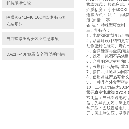
和抗摩擦性能
接线方式： 接线座式、
介质粘度： 小于50CSt
连接方式： 法兰、内
隔膜阀G41F46-16C的结构特点和
泄 漏 量： 零
安装规范
备 注： 特殊型可定制
三、能特点：
1，电磁阀阀芯均为不
自力式减压阀安装应注意事项
2，活塞环设计结构更
动作密封性能高、寿命
3，金属活塞与金属阀
DA21F-40P低温安全阀 选购指南
4，线圈，线圈不易烧
5，合理的密封材料和
6，长期停止动作后重
7，接口尺寸通常为国
8，使用常规产品寿命长
9，一种具有外套型密
10，工作压力高达300
常开真空电磁阀 XYZK-
常闭型：当线圈通电时
位，先导孔关闭，阀上
常开型：当线圈通电时
开，阀上腔卸压，活塞