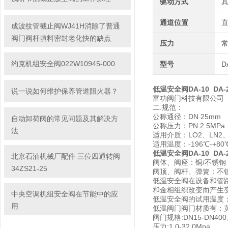
驱动方式
通道位置
成波纹管截止阀WJ41H消除了普通
阀门阀杆填料密封老化快的缺点
压力
约克机组安全阀022W10945-000
型号
D
低温安全阀DA-10 DA-
说一说如何维护保养管道阻火器？
富功阀门科技有限公司
二.规范：
公称通径：DN 25mm
自动卸荷阀的常见问题及其解决方
公称压力：PN 2.5MPa
法
适用介质：LO2、LN2、
适用温度：-196℃-+80
低温安全阀DA-10 DA-
北京石油机械厂配件 三位四通转阀
阀体、阀座：铜/不锈钢
34ZS21-25
阀顶、阀杆、弹簧：不
低温安全阀在设备和管路
和金相组织改变而产生
中央空调机组安全阀在节能中的应
低温安全阀的试用温度：-
用
低温阀门阀门材质有：
阀门规格:DN15-DN40
压力:1.0-32.0Mpa 。