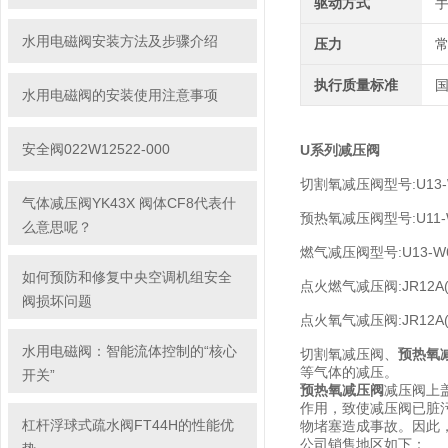
驱动方式
水用电磁阀安装方法及步骤介绍
压力
执行质量标准
水用电磁阀的安装使用注意事项
安全阀022W12522-000
U系列减压阀
切割氧减压阀型号:U13-
气体减压阀YK43X 阀体CF8代表什
预热氧减压阀型号:U11-
么意思呢？
燃气减压阀型号:U13-W6
如何预防和修复中央空调机组安全
点火燃气减压阀:JR12A(
阀损坏问题
点火氧气减压阀:JR12A(
水用电磁阀：智能流体控制的“核心
切割氧减压阀、
预热氧
等气体的减压。
开关”
预热氧减压阀
减压阀上
作用，致使减压阀已脏
杠杆浮球式疏水阀FT44H的性能优
物堵塞造成事故。因此
公司销售地区如下：