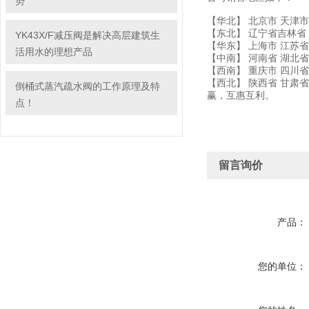
势
【华北】 北京市 天津市
【东北】 辽宁省吉林省
YK43X/F减压阀是解决高层建筑生
【华东】 上海市 江苏省
活用水的理想产品
【中南】 河南省 湖北省
【西南】 重庆市 四川省
【西北】 陕西省 甘肃
倒桶式蒸汽疏水阀的工作原理及特
赢，互惠互利。
点！
留言询价
产品：
您的单位：