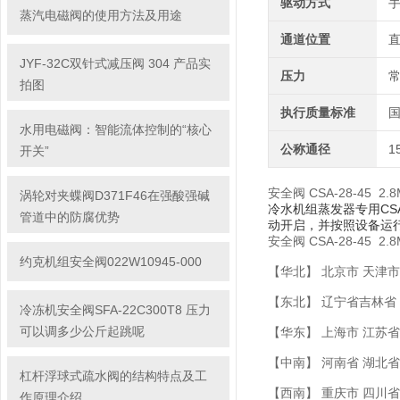
驱动方式
蒸汽电磁阀的使用方法及用途
通道位置
JYF-32C双针式减压阀 304 产品实
压力
拍图
执行质量标准
水用电磁阀：智能流体控制的“核心
公称通径
1
开关”
安全阀 CSA-28-4
涡轮对夹蝶阀D371F46在强酸强碱
冷水机组蒸发器专用CS
管道中的防腐优势
动开启，并按照设备运
安全阀 CSA-28-45 2.
约克机组安全阀022W10945-000
【华北】 北京市 天津市
【东北】 辽宁省吉林省
冷冻机安全阀SFA-22C300T8 压力
可以调多少公斤起跳呢
【华东】 上海市 江苏省
【中南】 河南省 湖北省
杠杆浮球式疏水阀的结构特点及工
【西南】 重庆市 四川省
作原理介绍