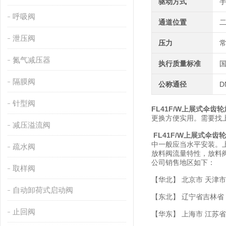
驱动方式
呼吸阀
通道位置
泄压阀
压力
氮气减压器
执行质量标准
隔膜阀
公称通径
D
针型阀
FL41F/W上展式伞齿
更换方便实用。需要找
减压溢流阀
FL41F/W上展式伞齿
中一般应当水平安装。
疏水阀
放料阀流量特性，放料
公司销售地区如下：
取样阀
【华北】 北京市 天津市
自动卸荷式启动阀
【东北】 辽宁省吉林省
止回阀
【华东】 上海市 江苏省