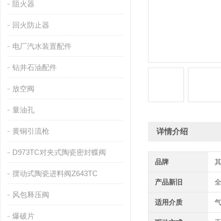
阻火器
回火防止器
电厂汽水装置配件
钻井石油配件
放空阀
量油孔
黄铜引流枪
详情介绍
D973TC对夹式陶瓷密封蝶阀
品牌
摆动式陶瓷进料阀Z643TC
产品新旧
风包释压阀
适用介质
爆破片