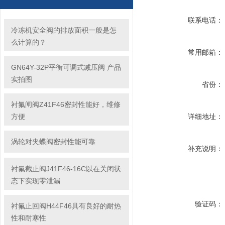
联系电话：
冷冻机安全阀的排放面积一般是怎
么计算的？
常用邮箱：
GN64Y-32P平衡可调式减压阀 产品
实拍图
省份：
衬氟闸阀Z41F46密封性能好，维修
方便
详细地址：
涡轮对夹蝶阀密封性能可靠
补充说明：
衬氟截止阀J41F46-16C以在关闭状
态下实现零泄漏
验证码：
衬氟止回阀H44F46具有良好的耐热
性和耐寒性