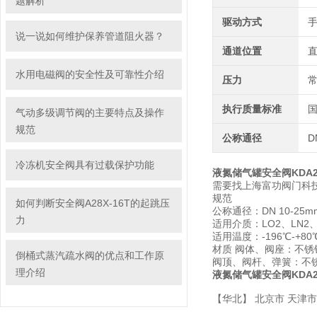
题解析
驱动方式
说一说如何维护保养管道阻火器？
通道位置
水用电磁阀的安全性及可靠性介绍
压力
执行质量标准
气动多级调节阀的主要特点及操作
规范
公称通径
D
冷冻机安全阀具有过载保护功能
液氮储气罐安全阀KDA22
需要找上海富功阀门科
规范
如何判断安全阀A28X-16T的起跳压
公称通径：DN 10-25mm
力
适用介质：LO2、LN2、
适用温度：-196℃-+80
材质 阀体、阀座：不
倒桶式蒸汽疏水阀的优点和工作原
阀顶、阀杆、弹簧：不
理介绍
液氮储气罐安全阀KDA22
【华北】 北京市 天津市