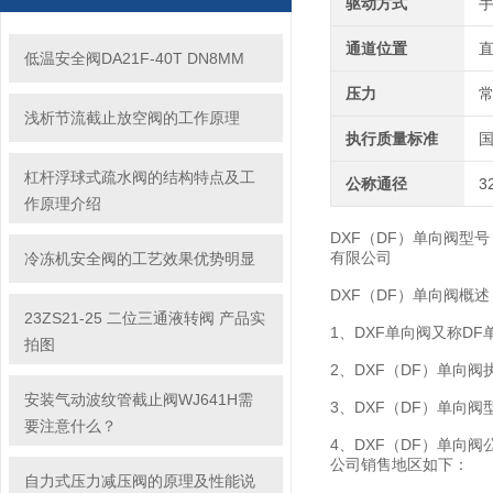
驱动方式
通道位置
低温安全阀DA21F-40T DN8MM
压力
浅析节流截止放空阀的工作原理
执行质量标准
杠杆浮球式疏水阀的结构特点及工
公称通径
3
作原理介绍
DXF（DF）单向阀型号：DX
有限公司
冷冻机安全阀的工艺效果优势明显
DXF（DF）单向阀概述
23ZS21-25 二位三通液转阀 产品实
1、DXF单向阀又称DF
拍图
2、DXF（DF）单向阀执行
安装气动波纹管截止阀WJ641H需
3、DXF（DF）单向阀型号：
要注意什么？
4、DXF（DF）单向阀
公司销售地区如下：
自力式压力减压阀的原理及性能说