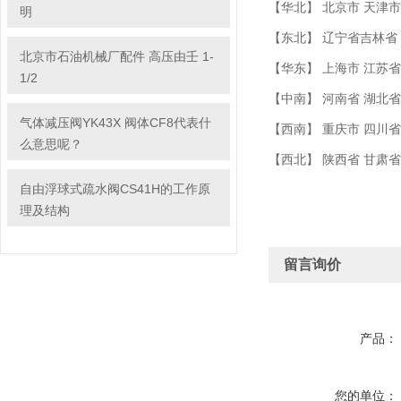
【华北】 北京市 天津市
明
【东北】 辽宁省吉林省
北京市石油机械厂配件 高压由壬 1-
【华东】 上海市 江苏省
1/2
【中南】 河南省 湖北省
气体减压阀YK43X 阀体CF8代表什
【西南】 重庆市 四川省
么意思呢？
【西北】 陕西省 甘肃
自由浮球式疏水阀CS41H的工作原
理及结构
留言询价
产品：
您的单位：