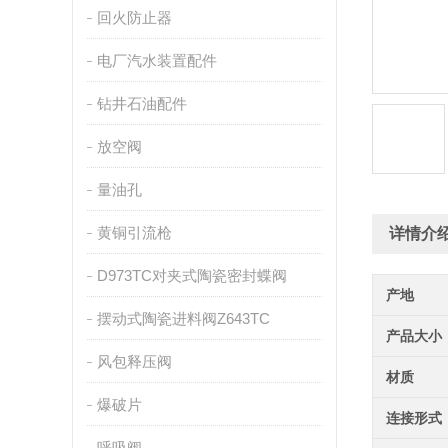
回火防止器
电厂汽水装置配件
钻井石油配件
放空阀
量油孔
黄铜引流枪
详情介
D973TC对夹式陶瓷密封蝶阀
产地
摆动式陶瓷进料阀Z643TC
产品大小
风包释压阀
材质
爆破片
连接形式
呼吸阀