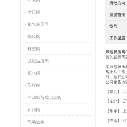
流动方向
泄压阀
温度范围
氮气减压器
型号
隔膜阀
工作温度
针型阀
风包释压阀QH
管的直径需
减压溢流阀
本风包释压阀
阀正常工作。
疏水阀
时，拉杆立
公司销售地
取样阀
【华北】 北
自动卸荷式启动阀
【东北】 
止回阀
【华东】 上
【中南】 河
气动油泵