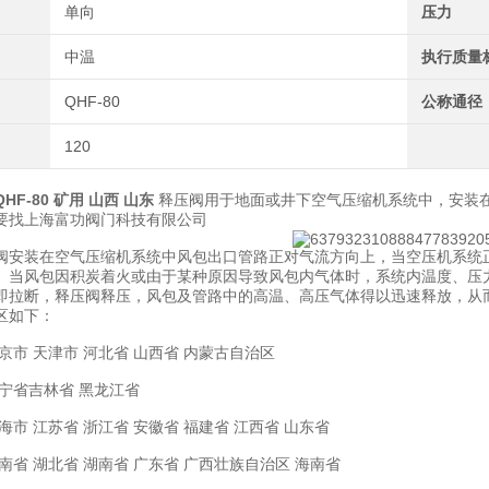
单向
压力
中温
执行质量
QHF-80
公称通径
120
F-80 矿用 山西 山东
释压阀用于地面或井下空气压缩机系统中，安装
要找上海富功阀门科技有限公司
安装在空气压缩机系统中风包出口管路正对气流方向上，当空压机系统正常工作时
当风包因积炭着火或由于某种原因导致风包内气体时，系统内温度、压力瞬时升高，当压
即拉断，释压阀释压，风包及管路中的高温、高压气体得以迅速释放，从
区如下：
京市 天津市 河北省 山西省 内蒙古自治区
辽宁省吉林省 黑龙江省
海市 江苏省 浙江省 安徽省 福建省 江西省 山东省
南省 湖北省 湖南省 广东省 广西壮族自治区 海南省