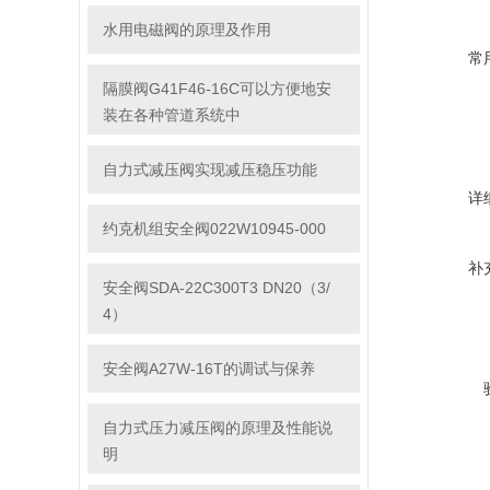
水用电磁阀的原理及作用
常
隔膜阀G41F46-16C可以方便地安
装在各种管道系统中
自力式减压阀实现减压稳压功能
详
约克机组安全阀022W10945-000
补
安全阀SDA-22C300T3 DN20（3/
4）
安全阀A27W-16T的调试与保养
自力式压力减压阀的原理及性能说
明