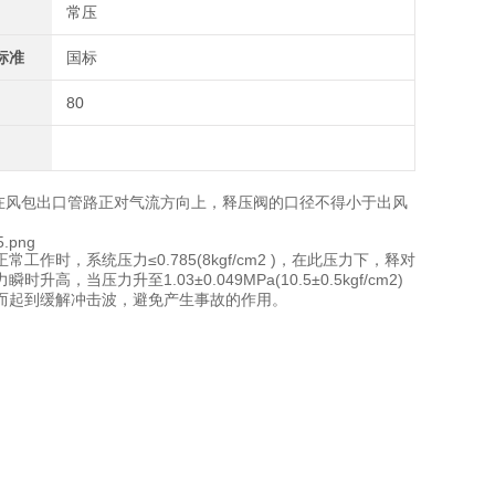
常压
标准
国标
80
在风包出口管路正对气流方向上，释压阀的口径不得小于出风
，系统压力≤0.785(8kgf/cm2 )，在此压力下，释对
力升至1.03±0.049MPa(10.5±0.5kgf/cm2)
而起到缓解冲击波，避免产生事故的作用。