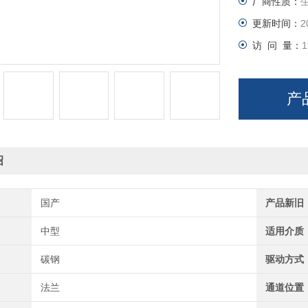
厂商性质：
更新时间：
2
访 问 量：
1
产
绍
国产
产品新旧
中型
适用介质
碳钢
驱动方式
法兰
通道位置