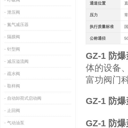
通道位置
泄压阀
压力
氮气减压器
执行质量标准
隔膜阀
公称通径
5
针型阀
GZ-1 
减压溢流阀
体的设备
疏水阀
富功阀门
取样阀
自动卸荷式启动阀
GZ-1 
止回阀
GZ-1 
气动油泵