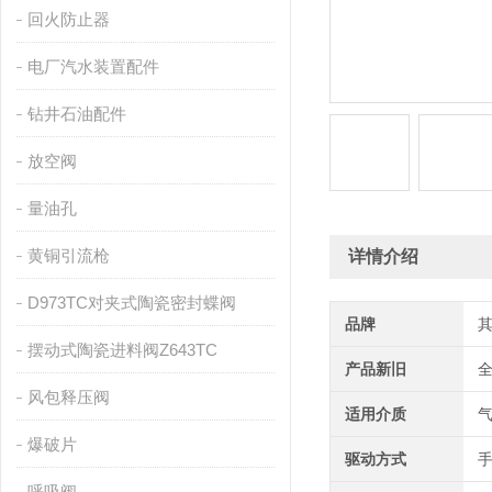
回火防止器
电厂汽水装置配件
钻井石油配件
放空阀
量油孔
黄铜引流枪
详情介绍
D973TC对夹式陶瓷密封蝶阀
品牌
摆动式陶瓷进料阀Z643TC
产品新旧
风包释压阀
适用介质
爆破片
驱动方式
呼吸阀