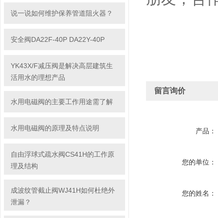
说一说如何维护保养管道阻火器？
安全阀DA22F-40P DA22Y-40P
YK43X/F减压阀是解决高层建筑生
活用水的理想产品
留言询价
水用电磁阀的主要工作用途需了解
水用电磁阀的原理及特点说明
产品：
自由浮球式疏水阀CS41H的工作原
您的单位：
理及结构
成波纹管截止阀WJ41H如何杜绝外
您的姓名：
泄漏？