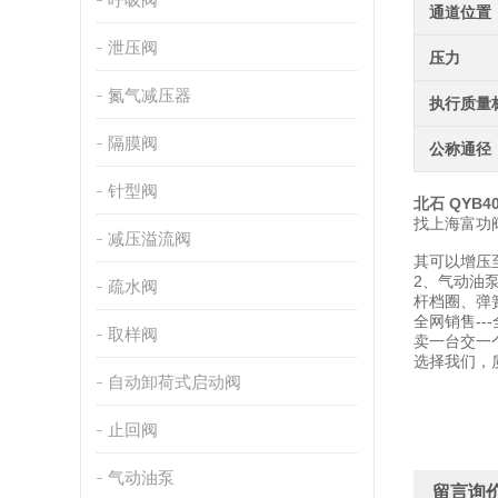
通道位置
泄压阀
压力
氮气减压器
执行质量
隔膜阀
公称通径
针型阀
北石 QYB4
找上海富功
减压溢流阀
其可以增压
2、气动油
疏水阀
杆档圈、弹
全网销售--
取样阀
卖一台交一
选择我们，
自动卸荷式启动阀
止回阀
气动油泵
留言询