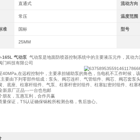
直通式
流动方向
常压
温度范围
标准
国标
型号
25MM
0-165L 气动泵
气动泵是地面防喷器控制系统中的主要液压元件，其动力
阀门科技有限公司
至40MPa,在远程控制中，主要承担辅助泵的角色，当电机不工作时候，
泵主要由下列零部件组成：泵头、阀芯连杆、气管组件、阀芯、阀芯套泵
簧、底座、柱塞杆组件、气泵、柱塞杆密封组件、柱塞缸密封组件、柱塞
-全新原厂正品---一台也包邮
个朋友，互惠互利，合作共赢
质量保证，TS认证确保锅检所检测合格，售后放心。
价