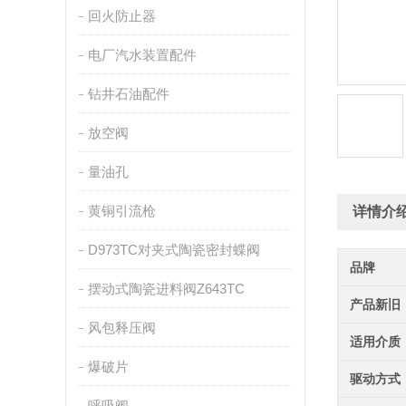
回火防止器
电厂汽水装置配件
钻井石油配件
放空阀
量油孔
黄铜引流枪
详情介
D973TC对夹式陶瓷密封蝶阀
品牌
摆动式陶瓷进料阀Z643TC
产品新旧
风包释压阀
适用介质
爆破片
驱动方式
呼吸阀