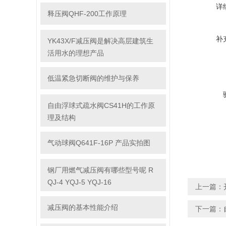
详
释压阀QHF-200工作原理
补
YK43X/F减压阀是解决高层建筑生
活用水的理想产品
低温紧急切断阀的维护与保养
自由浮球式疏水阀CS41H的工作原
理及结构
气动球阀Q641F-16P 产品实拍图
钢厂用燃气减压阀有哪些型号呢 R
QJ-4 YQJ-5 YQJ-16
上一篇：
减压阀的基本性能介绍
下一篇：