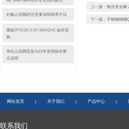
阀门阀杆填料密封老化快的缺点
上一篇：
制冷安全阀 Z4
衬氟止回阀的注意事顶和保养方法
下一篇：
不锈钢球阀Q41
爆破片YC25-0.97-50A/ZH1 如何选
购
单向止回阀安装与日常使用操作要
点说明
网站首页
关于我们
产品中心
|
|
|
联系我们