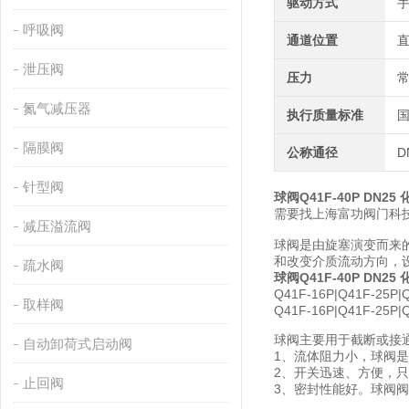
驱动方式
呼吸阀
通道位置
泄压阀
压力
氮气减压器
执行质量标准
隔膜阀
公称通径
D
针型阀
球阀Q41F-40P DN2
需要找上海富功阀门科
减压溢流阀
球阀是由旋塞演变而来
和改变介质流动方向，
疏水阀
球阀Q41F-40P DN2
Q41F-16P|Q41F-25P
取样阀
Q41F-16P|Q41F-25P|
球阀主要用于截断或接
自动卸荷式启动阀
1、流体阻力小，球阀
2、开关迅速、方便，只
止回阀
3、密封性能好。球阀