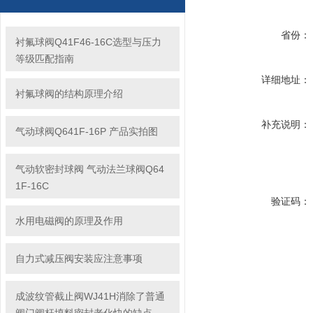
省份：
衬氟球阀Q41F46-16C选型与压力
等级匹配指南
详细地址：
衬氟球阀的结构原理介绍
补充说明：
气动球阀Q641F-16P 产品实拍图
气动软密封球阀 气动法兰球阀Q64
1F-16C
验证码：
水用电磁阀的原理及作用
自力式减压阀安装应注意事项
成波纹管截止阀WJ41H消除了普通