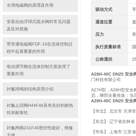
水用电磁阀的原理及作用
驱动方式
安装自由浮球式疏水阀时常见问题
通道位置
及应对措施
压力
带旁通电磁阀FDF-10在流体控制过
执行质量标准
程中起着重要的作用
公称通径
2
电动调节阀在流体控制方面发挥了
重要作用
A28H-40C DN25 安全
门科技有限公司
衬氟球阀的结构原理介绍
A27H型，A28H型
启，继而全量排放；当
A28H-40C DN25 安全
衬氟止回阀H44F46具有良好的耐热
【华北】 北京市 天津市
性和耐寒性
【东北】 辽宁省吉林省
衬氟闸阀Z41F46密封性能好，维修
【华东】 上海市 江苏省
方便