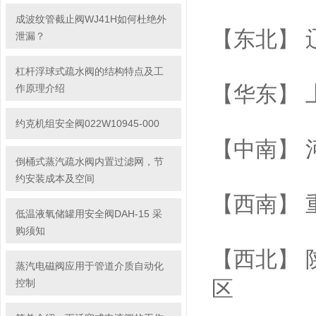
成波纹管截止阀WJ41H如何杜绝外
【东北】 
泄漏？
杠杆浮球式疏水阀的结构特点及工
【华东】 
作原理介绍
约克机组安全阀022W10945-000
【中南】 
倒桶式蒸汽疏水阀内置过滤网，节
约安装成本及空间
【西南】 
低温液氧储罐用安全阀DAH-15 采
购须知
【西北】 
蒸汽电磁阀应用于管道介质自动化
区
控制