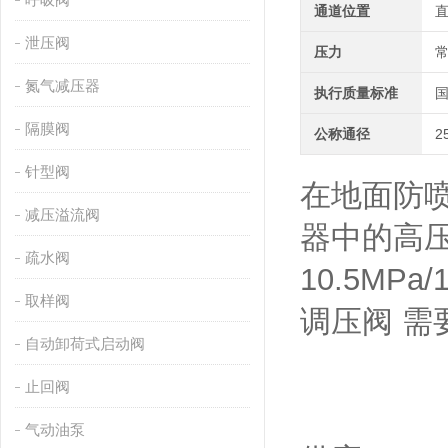
通道位置
泄压阀
压力
氮气减压器
执行质量标准
隔膜阀
公称通径
2
针型阀
在地面防
减压溢流阀
器中的高压
疏水阀
10.5MPa/
取样阀
调压阀 
自动卸荷式启动阀
止回阀
气动油泵