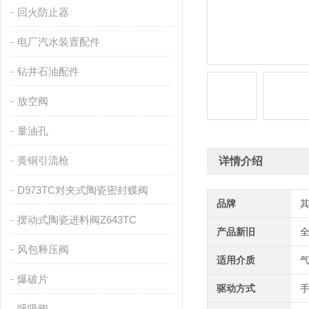
回火防止器
电厂汽水装置配件
钻井石油配件
放空阀
量油孔
黄铜引流枪
详情介绍
D973TC对夹式陶瓷密封蝶阀
品牌
摆动式陶瓷进料阀Z643TC
产品新旧
风包释压阀
适用介质
爆破片
驱动方式
呼吸阀