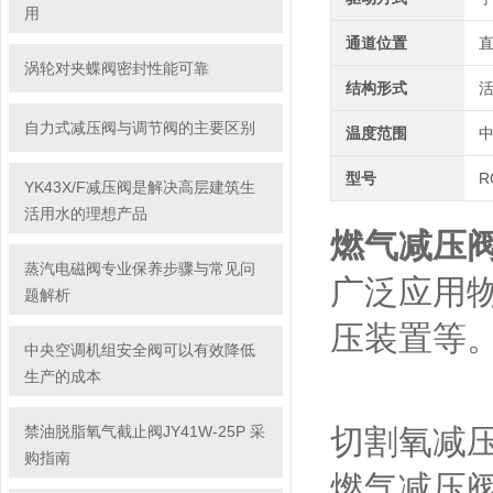
用
通道位置
涡轮对夹蝶阀密封性能可靠
结构形式
自力式减压阀与调节阀的主要区别
温度范围
型号
R
YK43X/F减压阀是解决高层建筑生
活用水的理想产品
燃气减压阀RQ
蒸汽电磁阀专业保养步骤与常见问
广泛应用物
题解析
压装置等
中央空调机组安全阀可以有效降低
生产的成本
禁油脱脂氧气截止阀JY41W-25P 采
切割氧减压
购指南
燃气减压阀型