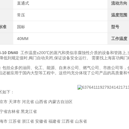
直通式
流动方向
常压
温度范围
标准
国标
型号
40MM
工作温度
10 DN40
工作温度≤200℃的蒸汽和类似非腐蚀性介质的设备和管路上,
力降低到规定值时,阀门自动关闭,保证设备安全运行。 需要找上海富功阀
：包括众多的油田、化工、能源、自来水公司、燃气公司、市政公司等，
品还被应用于国内大型等工程中。这些均充分体现了公司产品的高质量和
区如下：
京市 天津市 河北省 山西省 内蒙古自治区
辽宁省吉林省 黑龙江省
海市 江苏省 浙江省 安徽省 福建省 江西省 山东省