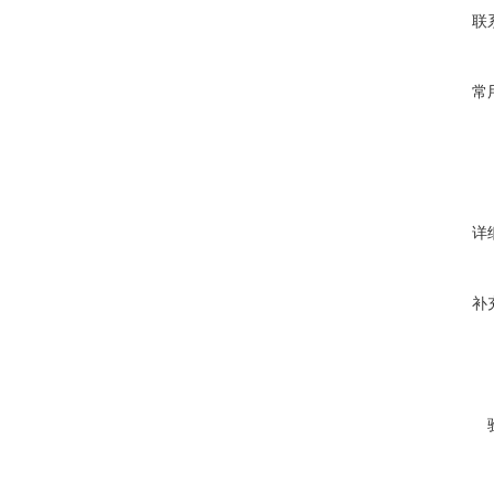
联
常
详
补