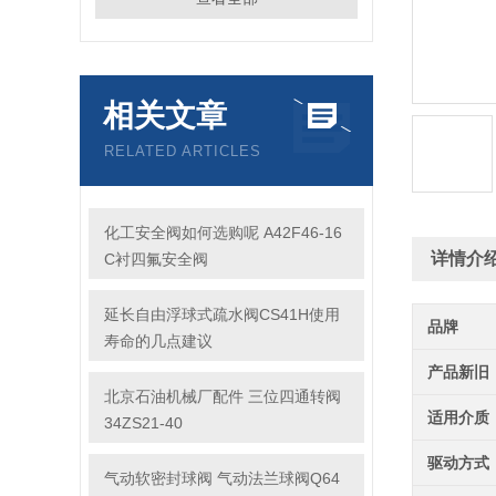
相关文章
RELATED ARTICLES
化工安全阀如何选购呢 A42F46-16
详情介
C衬四氟安全阀
延长自由浮球式疏水阀CS41H使用
品牌
寿命的几点建议
产品新旧
北京石油机械厂配件 三位四通转阀
适用介质
34ZS21-40
驱动方式
气动软密封球阀 气动法兰球阀Q64