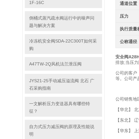
1F-16C
通道位置
压力
倒桶式蒸汽疏水阀运行中的噪声问
题与解决方案
执行质量
冷冻机安全阀SDA-22C300T如何采
公称通径
购
安全阀A28H-
排放;当压
A47TW-2Q风机法兰泄压阀
公司的客户
等。公司产
JYS21-25手动减压溢流阀 北石 广
石采购指南
公司销售地
一文解析压力变送器具有哪些特
【华北】 北
征？
【东北】 
自力式压力减压阀的原理及性能说
【华东】 上
明