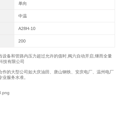
单向
中温
A28H-10
200
当设备和管路内压力超过允许的值时,阀六自动开启,继而全量
门科技有限公司
合作的大型公司如大庆油田、唐山钢铁、安庆电厂、温州电厂
专业服务水准。