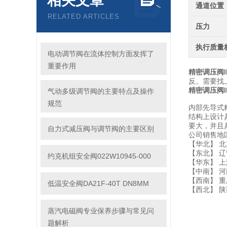
相关文章
通道位置
RELATED ARTICLES
压力
执行质量
电动调节阀在流体控制方面发挥了
重要作用
精密调压阀
反。需要找
精密调压阀
气动多级调节阀的主要特点及操作
规范
内部先导式
结构上设计
要大，并且
自力式减压阀与调节阀的主要区别
公司销售地
【华北】 北
【东北】 
约克机组安全阀022W10945-000
【华东】 上
【中南】 河
【西南】 重
低温安全阀DA21F-40T DN8MM
【西北】 陕
蒸汽电磁阀专业保养步骤与常见问
题解析