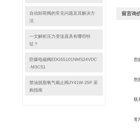
自动卸荷阀的常见问题及其解决方
留言询
法
一文解析压力变送器具有哪些特
征？
防爆电磁阀EDG55101NMS24VDC
您
-M3CS1
您
禁油脱脂氧气截止阀JY41W-25P 采
购指南
联
常