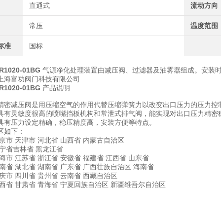
直通式
流动方向
常压
温度范围
标准
国标
IR1020-01BG
气源净化处理装置由减压阀、过滤器及油雾器组成。安装
上海富功阀门科技有限公司
IR1020-01BG
产品说明
精密减压阀是用压缩空气的作用代替压缩弹簧力以改变出口压力的压力控
具有灵敏度很高的喷嘴挡板机构和常泄式排气阀，能实现对出口压力精密
具有压力设定精确，稳压精度高，安装方便等特点。
区如下：
京市 天津市 河北省 山西省 内蒙古自治区
辽宁省吉林省 黑龙江省
海市 江苏省 浙江省 安徽省 福建省 江西省 山东省
南省 湖北省 湖南省 广东省 广西壮族自治区 海南省
庆市 四川省 贵州省 云南省 西藏自治区
西省 甘肃省 青海省 宁夏回族自治区 新疆维吾尔自治区