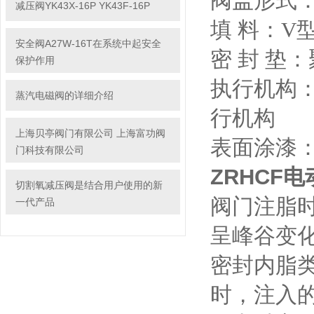
阀盖形式
减压阀YK43X-16P YK43F-16P
填 料：V
安全阀A27W-16T在系统中起安全
密 封 垫
保护作用
执行机构：
蒸汽电磁阀的详细介绍
行机构
上海贝亭阀门有限公司 上海富功阀
表面涂漆：
门科技有限公司
ZRHCF
切割氧减压阀是结合用户使用的新
阀门注脂
一代产品
呈峰谷变
密封内脂
时，注入