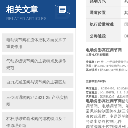
驱动方式
相关文章
通道位置
RELATED ARTICLES
执行质量标准
公称通径
D
电动调节阀在流体控制方面发挥了
重要作用
电动角形高压调节阀
主要技术性能指标
气动多级调节阀的主要特点及操作
泄漏率：
IV 级，小于额定流量的10
回差：
配3610L 执行机构为2.0%
规范
基本误差：
配3610L执行机构为
自力式减压阀与调节阀的主要区别
主要零部件材料
阀体材质：
ZG230-450、ZG1Cr
芯座材质：
1Cr18Ni9Ti、316
填料材质：
聚四氟乙烯、柔性石
三位四通转阀34ZS21-25 产品实拍
电动角形高压调节阀
借
图
调节阀、电动调节阀、
常见的控制回路包括三
液位或温度。变送器的
杠杆浮球式疏水阀的结构特点及工
号送出给终控制元件—
作原理介绍
调节阀属于控制阀系列