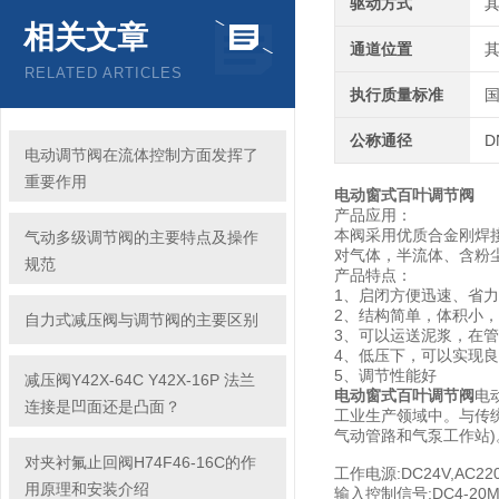
驱动方式
相关文章
通道位置
RELATED ARTICLES
执行质量标准
公称通径
D
电动调节阀在流体控制方面发挥了
重要作用
电动窗式百叶调节阀
产品应用：
本阀采用优质合金刚焊
气动多级调节阀的主要特点及操作
对气体，半流体、含粉
规范
产品特点：
1、启闭方便迅速、省
2、结构简单，体积小
自力式减压阀与调节阀的主要区别
3、可以运送泥浆，在
4、低压下，可以实现
5、调节性能好
减压阀Y42X-64C Y42X-16P 法兰
电动窗式百叶调节阀
电
连接是凹面还是凸面？
工业生产领域中。与传统
气动管路和气泵工作站
对夹衬氟止回阀H74F46-16C的作
工作电源:DC24V,AC2
用原理和安装介绍
输入控制信号:DC4-20M