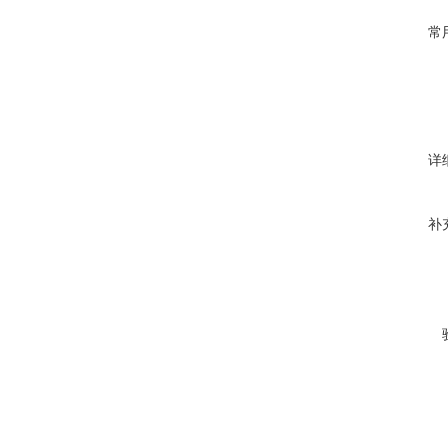
常
详
补