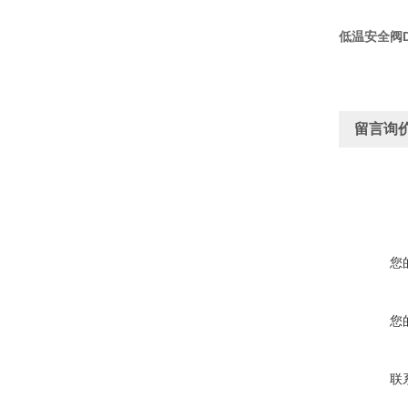
低温安全阀DA
留言询
您
您
联