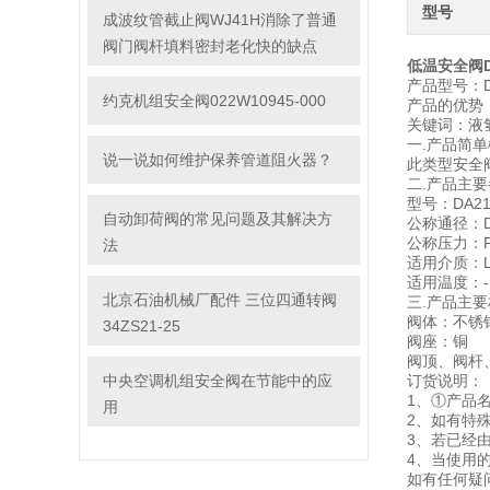
型号
成波纹管截止阀WJ41H消除了普通
阀门阀杆填料密封老化快的缺点
低温安全阀DA
产品型号：DA
约克机组安全阀022W10945-000
产品的优势
关键词：液
一.产品简
说一说如何维护保养管道阻火器？
此类型安全
二.产品主
型号：DA21Y
自动卸荷阀的常见问题及其解决方
公称通径：DN
公称压力：PN
法
适用介质：L
适用温度：-1
北京石油机械厂配件 三位四通转阀
三.产品主
阀体：不锈
34ZS21-25
阀座：铜
阀顶、阀杆
中央空调机组安全阀在节能中的应
订货说明：
1、①产品
用
2、如有特
3、若已经
4、当使用
如有任何疑