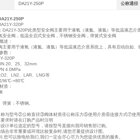
DA21Y-250P
公称通径
21Y-250P
21Y-320P
：DA21Y-320P此类型安全阀主要用于液氧（液氮、液氩）等低温液
氢安全阀，低温全启式安全阀，不锈钢安全阀，弹簧式安全阀
单概述：
阀主要用于液氧（液氮、液氩）等低温液态介质系统上，具有启动自如、
要参数：
-320P
 20、25、32mm
 4.0MPa
O2、LN2、LAR、LNG等
96℃-+80℃
要材质：
钢
、弹簧：不锈钢。
名称与型号②公称直径③阀体材质④公称压力⑤使用介质⑥连接方式⑦使
殊要求时请在订购产品时注明
由设计单位选定的型号，请按型号直接向我司销售部订购。
的场合非常重要或环境比较复杂时,请您尽量提供设计图。
问.您可以致电给我们,我们一定会尽心尽力为您提供优质的服务。