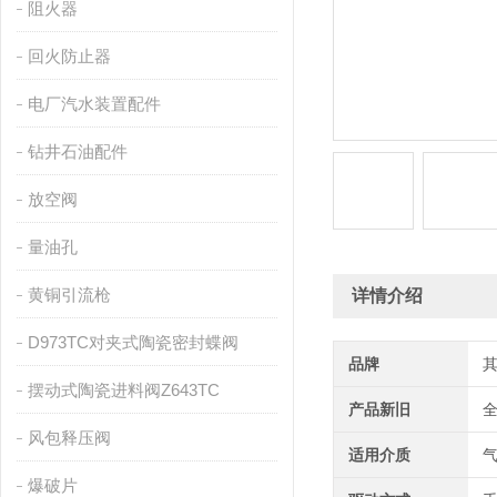
阻火器
回火防止器
电厂汽水装置配件
钻井石油配件
放空阀
量油孔
黄铜引流枪
详情介绍
D973TC对夹式陶瓷密封蝶阀
品牌
摆动式陶瓷进料阀Z643TC
产品新旧
风包释压阀
适用介质
爆破片