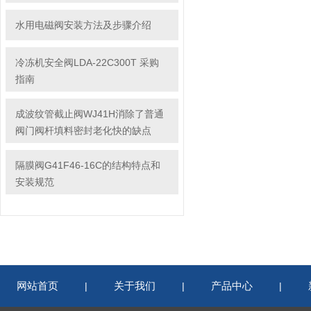
水用电磁阀安装方法及步骤介绍
冷冻机安全阀LDA-22C300T 采购
指南
成波纹管截止阀WJ41H消除了普通
阀门阀杆填料密封老化快的缺点
隔膜阀G41F46-16C的结构特点和
安装规范
网站首页
关于我们
产品中心
|
|
|