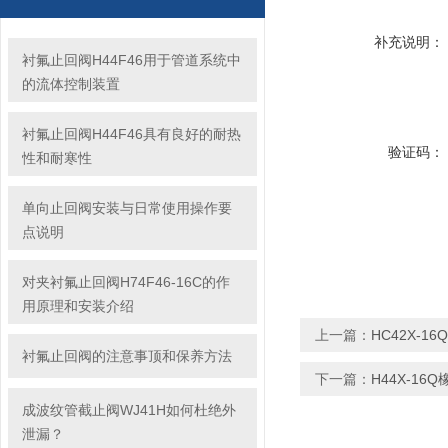
补充说明：
衬氟止回阀H44F46用于管道系统中
的流体控制装置
衬氟止回阀H44F46具有良好的耐热
验证码：
性和耐寒性
单向止回阀安装与日常使用操作要
点说明
对夹衬氟止回阀H74F46-16C的作
用原理和安装介绍
上一篇：
HC42X-1
衬氟止回阀的注意事顶和保养方法
下一篇：
H44X-16
成波纹管截止阀WJ41H如何杜绝外
泄漏？