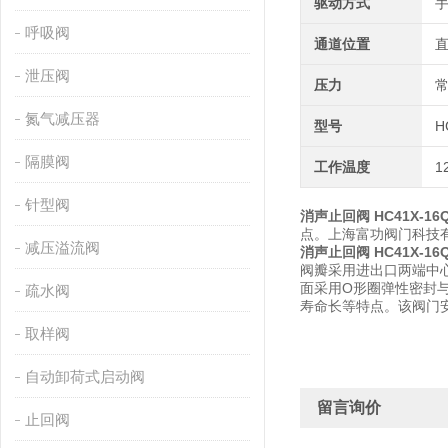
驱动方式
呼吸阀
通道位置
泄压阀
压力
氮气减压器
型号
H
隔膜阀
工作温度
1
针型阀
消声止回阀 HC41X-16Q
点。上海富功阀门科技
减压溢流阀
消声止回阀 HC41X-16Q
阀瓣采用进出口两端中
面采用O形圈弹性密封
疏水阀
寿命长等特点。该阀门
取样阀
自动卸荷式启动阀
留言询价
止回阀