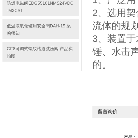
防爆电磁阀EDG55101NMS24VDC
2、选用
-M3CS1
流体的规
低温液氧储罐用安全阀DAH-15 采
购须知
3、装置
GF8可调式螺纹槽道减压阀 产品实
锤、水击
拍图
的。
留言询价
产品：