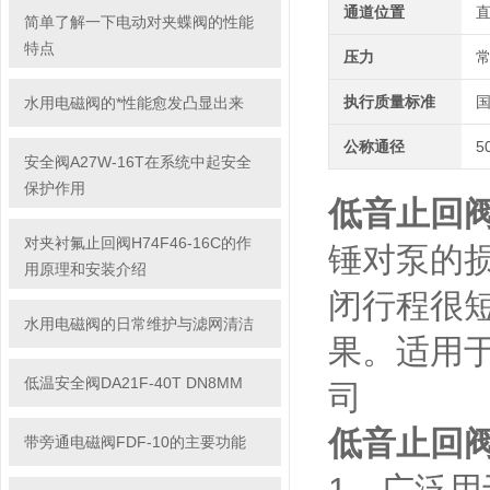
通道位置
简单了解一下电动对夹蝶阀的性能
特点
压力
执行质量标准
水用电磁阀的*性能愈发凸显出来
公称通径
5
安全阀A27W-16T在系统中起安全
保护作用
低音止回阀H
对夹衬氟止回阀H74F46-16C的作
锤对泵的
用原理和安装介绍
闭行程很
水用电磁阀的日常维护与滤网清洁
果。适用
低温安全阀DA21F-40T DN8MM
司
低音止回阀H
带旁通电磁阀FDF-10的主要功能
1、广泛