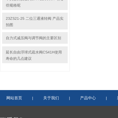
些规格呢
23ZS21-25 二位三通液转阀 产品实
拍图
自力式减压阀与调节阀的主要区别
延长自由浮球式疏水阀CS41H使用
寿命的几点建议
网站首页
关于我们
产品中心
|
|
|