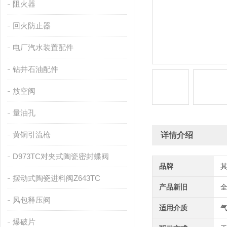
阻火器
回火防止器
电厂汽水装置配件
钻井石油配件
放空阀
量油孔
黄铜引流枪
详情介绍
D973TC对夹式陶瓷密封蝶阀
品牌
摆动式陶瓷进料阀Z643TC
产品新旧
风包释压阀
适用介质
爆破片