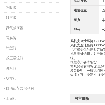
驱动方式
呼吸阀
通道位置
泄压阀
压力
氮气减压器
型号
A
隔膜阀
风机安全泄压阀A27TW-
风机安全泄压阀A27TW-
针型阀
也可根据你的需要定做
风量来进选择，对于压
减压溢流阀
统。
根据客户要求备货
常规的都有现货 质量保
疏水阀
发货说明：一般我们选
物流：百世快运 中通
取样阀
自动卸荷式启动阀
止回阀
留言询价