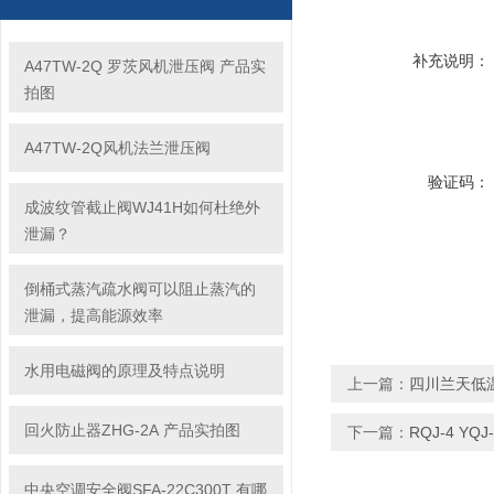
补充说明：
A47TW-2Q 罗茨风机泄压阀 产品实
拍图
A47TW-2Q风机法兰泄压阀
验证码：
成波纹管截止阀WJ41H如何杜绝外
泄漏？
倒桶式蒸汽疏水阀可以阻止蒸汽的
泄漏，提高能源效率
水用电磁阀的原理及特点说明
上一篇：
四川兰天低温安
回火防止器ZHG-2A 产品实拍图
下一篇：
RQJ-4 YQ
中央空调安全阀SFA-22C300T 有哪