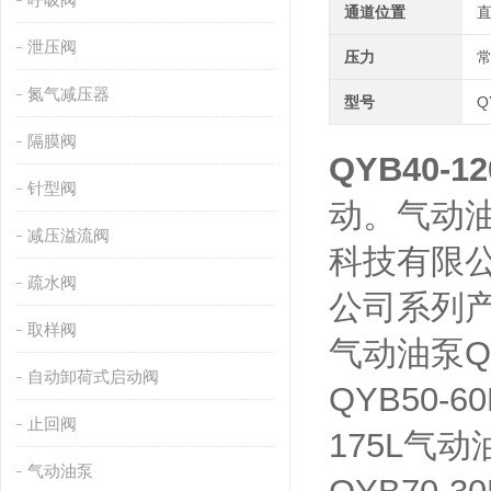
通道位置
泄压阀
压力
氮气减压器
型号
Q
隔膜阀
QYB40-1
针型阀
动。气动油
减压溢流阀
科技有限
疏水阀
公司系列
取样阀
气动油泵QYB
自动卸荷式启动阀
QYB50-6
止回阀
175L气动
气动油泵