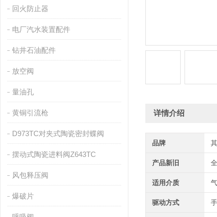
回火防止器
电厂汽水装置配件
钻井石油配件
放空阀
量油孔
黄铜引流枪
详情介绍
D973TC对夹式陶瓷密封蝶阀
品牌
摆动式陶瓷进料阀Z643TC
产品新旧
风包释压阀
适用介质
爆破片
驱动方式
呼吸阀