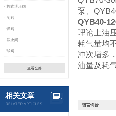
QYB70-
梭式泄压阀
泵、QYB4
闸阀
QYB40-
蝶阀
理论上油压可
截止阀
耗气量均
球阀
冲次增多
油量及耗
查看全部
相关文章
RELATED ARTICLES
留言询价