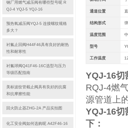
钢厂用燃气减压阀有哪些型号呢 R
QJ-4 YQJ-5 YQJ-16
通道位置
结构形式
预热氧减压阀YQJ-5 连接螺纹规格
多大？
温度范围
衬氟止回阀H44F46具有良好的耐热
型号
Y
性和耐寒性
工作温度
1
衬氟球阀Q41F46-16C选型与压力
等级匹配指南
YQJ-1
RQJ-4
美标波纹管截止阀具有良好的抗腐
和抗摩擦性能
源管道上
回火防止器ZHG-2A 产品实拍图
YQJ-1
下：
化工安全阀如何选购呢 A42F46-16